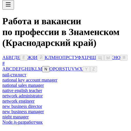
Работа и вакансии
по профессии в Знаменском
(Краснодарский край)
А
Б
В
Г
Д
Е
Ж
З
И
К
Л
М
Н
О
П
Р
С
Т
У
Ф
Х
Ц
Ч
Ш
Э
Ю
Ё
Й
Щ
Ы
Я
#
A
B
C
D
E
F
G
H
I
J
K
L
M
O
P
Q
R
S
T
U
V
W
X
N
Y
Z
nail-стилист
national key account manager
national sales manager
native english teacher
network administrator
network engineer
new business director
new business manager
night manager
Node.js-разработчик