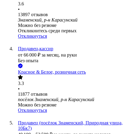
3.6
•
13897
отзывов
Знаменский, р-н Карасунский
Можно без резюме
Откликнитесь среди первых
Откликнуться
Продавец-кассир
от
66 000
₽
за месяц,
на руки
Без опыта
Красное & Белое, розничная сеть
3.3
•
11877
отзывов
посёлок Знаменский, р-н Карасунский
Можно без резюме
Откликнуться
Продавец (посёлок Знаменский, Природная улица,
10Бк7)