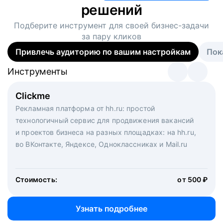
решений
Подберите инструмент для своей
бизнес-задачи
за пару кликов
Привлечь аудиторию по вашим настройкам
Пок
Инструменты
Инструменты
Инструменты
Виртуальный рекрутер
Clickme
Вакансия дня
Массовый подбор под ключ. Решите, сколько
Рекламная платформа от hh.ru: простой
Рекламный формат для вакансий на главной странице
кандидатов и когда вам нужно, и за дело возьмутся
технологичный сервис для продвижения вакансий
hh.ru. Увеличивает количество откликов
маркетологи, рекрутеры и проектные менеджеры
и проектов бизнеса на разных площадках: на hh.ru,
hh.ru с целым набором digital-инструментов
во ВКонтакте, Яндексе, Одноклассниках и Mail.ru
Стоимость:
от 200 000 ₽
Узнать подробнее
Стоимость:
от 500 ₽
Узнать подробнее
Узнать подробнее