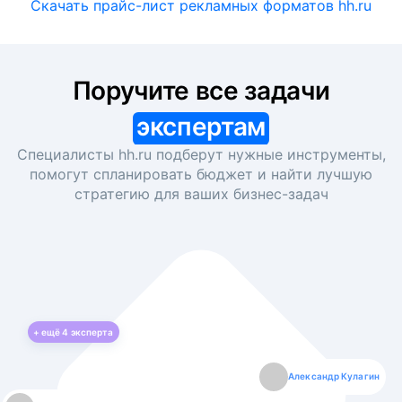
Скачать прайс-лист рекламных форматов hh.ru
Поручите все задачи
экспертам
Специалисты hh.ru подберут нужные инструменты,
помогут спланировать бюджет и найти лучшую
стратегию для ваших
бизнес-задач
+ ещё
4
эксперта
Екатерина Лазаренко
Александр Кулагин
Даниил Макаров
Борис Кашко
Юлия Изоитко