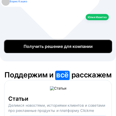
Борис Кашко
Юлия Изоитко
Александр Кулагин
Даниил Макаров
Екатерина Лазаренко
Юлия Изоитко
Получить решение для компании
Поддержим и
всё
расскажем
Статьи
Делимся новостями, историями клиентов и советами
про рекламные продукты и платформу Clickme